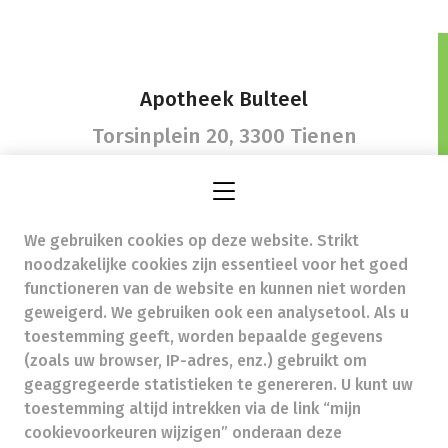
Apotheek Bulteel
Torsinplein 20,
3300 Tienen
We gebruiken cookies op deze website. Strikt
apotheek@bulteel.be
- Ondernemingsnummer (BTW
noodzakelijke cookies zijn essentieel voor het goed
nr.) (BE)0874711653
functioneren van de website en kunnen niet worden
Beroepstitel:
Apotheker werkzaam in België
geweigerd. We gebruiken ook een analysetool. Als u
toestemming geeft, worden bepaalde gegevens
Beroepsvereniging:
Algemene Pharmaceutische
Bond
autorisatienummer FAGG 263209
(zoals uw browser, IP-adres, enz.) gebruikt om
Valt onder toezicht van de Orde der Apothekers,
geaggregeerde statistieken te genereren. U kunt uw
02/537.42.67, Henri Jasparlaan 94 1060 Brussel
toestemming altijd intrekken via de link “mijn
Deontologie:
Code van de farmaceutische plichtenleer
cookievoorkeuren wijzigen” onderaan deze
Tarieven terugbetaalde zorg